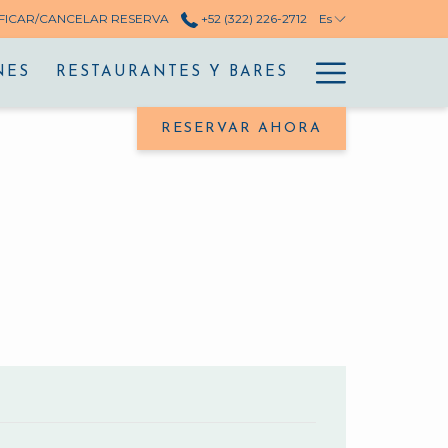
FICAR/CANCELAR RESERVA
+52 (322) 226-2712
Es
Hamburg
NES
RESTAURANTES Y BARES
Menu
RESERVAR AHORA