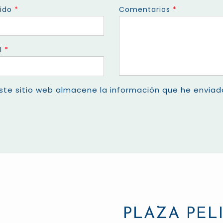
lido
*
Comentarios
*
l
*
ste sitio web almacene la información que he envia
PLAZA PEL